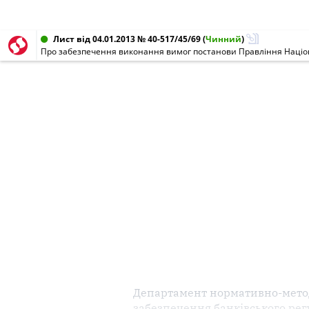
Лист від 04.01.2013 № 40-517/45/69
(
Чинний
)
Про забезпечення виконання вимог постанови Правління Націона
Департамент нормативно-мето
забезпечення банківського ре