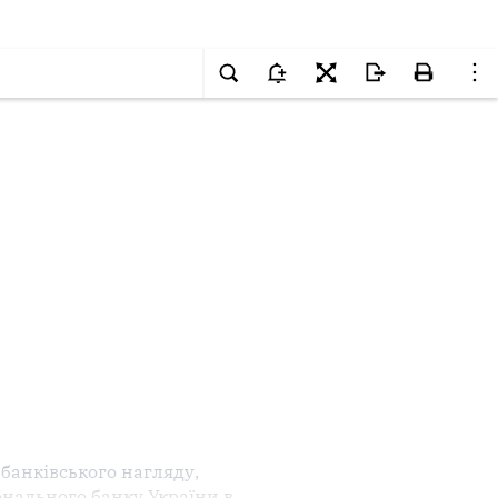
банківського нагляду,
нального банку України в