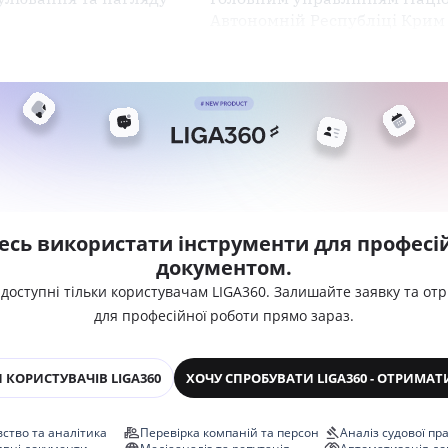
Автономній Республіці Крим 
есь використати інструменти для професій
документом.
 доступні тільки користувачам LIGA360. Залишайте заявку та от
для професійної роботи прямо зараз.
 КОРИСТУВАЧІВ LIGA360
ХОЧУ СПРОБУВАТИ LIGA360 - ОТРИМАТ
ство та аналітика
Перевірка компаній та персон
Аналіз судової пр