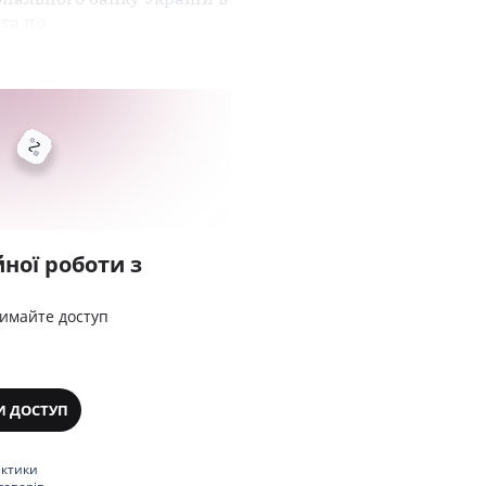
та по
ної роботи з
римайте доступ
И ДОСТУП
актики