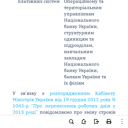
платіжних систем
Операційному та
територіальним
управлінням
Національного
банку України,
структурним
одиницям та
підрозділам,
навчальним
закладам
Національного
банку України,
банкам України та
їх філіям
У зв'язку з
розпорядженням Кабінету
Міністрів України від 19 грудня 2012 року N
1043-р "Про перенесення робочих днів у
2013 році"
повідомляємо про зміну строків
подання до Національного банку України
статистичної звітності в травні 2013 року.