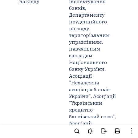
нагляду
інспектування
банків,
Департаменту
пруденційного
нагляду,
територіальним
управлінням,
навчальним
закладам
Національного
банку України,
Асоціації
"Незалежна
асоціація банків
України", Асоціації
"Український
кредитно-
банківський союз",
Асоціації
українських банків,
банкам України