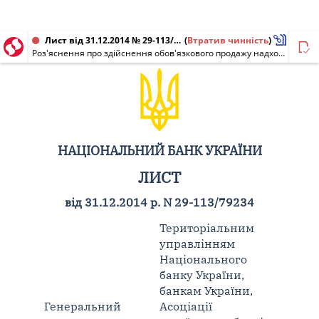
Лист від 31.12.2014 № 29-113/79234
(
Втратив чинність
)
Роз'яснення про здійснення обов'язкового продажу надходжень в іноземній валюті в період завершення звітного року
НАЦІОНАЛЬНИЙ БАНК УКРАЇНИ
ЛИСТ
від 31.12.2014 р. N 29-113/79234
Територіальним
управлінням
Національного
банку України,
банкам України,
Генеральний
Асоціації