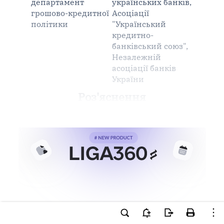
департамент
українських банків,
грошово-кредитної
Асоціації
політики
"Український
кредитно-
банківський союз",
Незалежній
асоціації банків
України
Роз'яснення
Ви намагаєтесь використати
інструменти для професійної