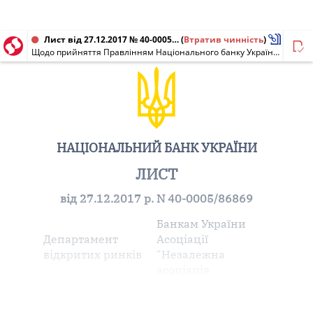
Лист від 27.12.2017 № 40-0005/86869
(
Втратив чинність
)
Щодо прийняття Правлінням Національного банку України постанови від 26 грудня 2017 року N 142 "Про внесення змін до Інструкції про переміщення готівки і банківських металів через митний кордон України"
НАЦІОНАЛЬНИЙ БАНК УКРАЇНИ
ЛИСТ
від 27.12.2017 р. N 40-0005/86869
Банкам України
Департамент
Асоціації
відкритих ринків
"Незалежна
асоціація