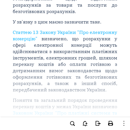
розрахунків за товари та послуги до
безготівкових розрахунків.
У зв'язку з цим маємо зазначити таке.
Статтею 13 Закону України "Про електронну
комерцію"
визначено, що розрахунки у
сфері електронної комерції можуть
здійснюватися з використанням платіжних
інструментів, електронних грошей, шляхом
переказу коштів або оплати готівкою з
дотриманням вимог законодавства щодо
оформлення готівкових та безготівкових
розрахунків, а також в інший спосіб,
передбачений законодавством України.
Поняття та загальний порядок проведення
переказу коштів у межах України визначено
Законом України "Про платіжні системи та
переказ коштів в Україні"
(далі - Закон