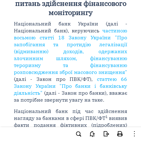
питань здійснення фінансового
моніторингу
Національний банк України (далі -
Національний банк), керуючись
частиною
восьмою статті 18 Закону України "Про
запобігання та протидію легалізації
(відмиванню) доходів, одержаних
злочинним шляхом, фінансуванню
тероризму та фінансуванню
розповсюдження зброї масового знищення"
(далі - Закон про ПВК/ФТ),
статтею 66
Закону України "Про банки і банківську
діяльність"
(далі - Закон про банки), вважає
за потрібне звернути увагу на таке.
Національний банк під час здійснення
1
нагляду за банками в сфері ПВК/ФТ
виявив
факти подання фіктивних (підроблених)
документів, які надаються клієнтами на
запит банку з метою здійснення належної