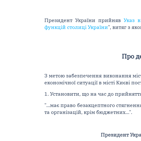
Президент України прийняв
Указ в
функцій столиці України
", витяг з я
Про д
З метою забезпечення виконання міст
економічної ситуації в місті Києві по
1. Установити, що на час до прийнятт
"...має право безакцептного стягнен
та організацій, крім бюджетних...".
Президент Укр