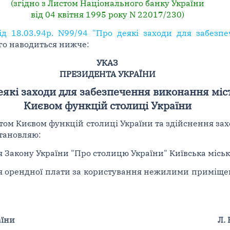
(згідно з Листом Національного банку України
від 04 квітня 1995 року N 22017/230)
ід 18.03.94р. N99/94 "Про деякі заходи для забез
кого наводиться нижче:
УКАЗ
ПРЕЗИДЕНТА УКРАЇНИ
еякі заходи для забезпечення виконання міс
Києвом функцій столиці України
ом Києвом функцій столиці України та здійснення захо
становляю:
я Закону України "Про столицю України" Київська місь
ня орендної плати за користування нежилими приміщен
аїни
Л.