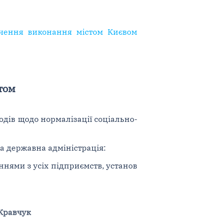
печення виконання містом Києвом
том
дів щодо нормалізації соціально-
ка державна адміністрація:
нями з усіх підприємств, установ
 Кравчук