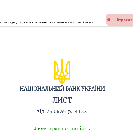
Втратив
Про виконання Указу Президента від 18.03.94 р. N 99/94 "Про деякі заходи для забезпечення виконання містом Києвом функцій столиці України"
НАЦІОНАЛЬНИЙ БАНК УКРАЇНИ
ЛИСТ
від 25.05.94 р. N 122
Лист втратив чинність.