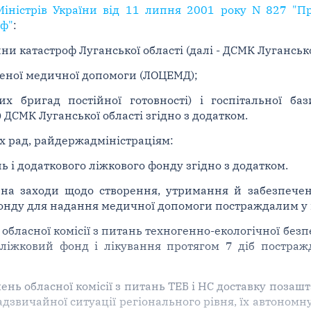
Міністрів України від 11 липня 2001 року N 827 "
оф"
:
 катастроф Луганської області (далі - ДСМК Луганської 
реної медичної допомоги (ЛОЦЕМД);
 бригад постійної готовності) і госпітальної баз
ДСМК Луганської області згідно з додатком.
х рад, райдержадміністраціям:
 і додаткового ліжкового фонду згідно з додатком.
 на заходи щодо створення, утримання й забезпече
фонду для надання медичної допомоги постраждалим у
 обласної комісії з питань техногенно-екологічної без
ліжковий фонд і лікування протягом 7 діб постраж
ень обласної комісії з питань ТЕБ і НС доставку позаш
дзвичайної ситуації регіонального рівня, їх автономну