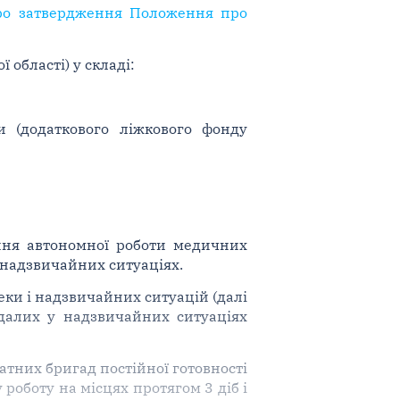
Про затвердження Положення про
області) у складі:
и (додаткового ліжкового фонду
ння автономної роботи медичних
 надзвичайних ситуаціях.
пеки і надзвичайних ситуацій (далі
далих у надзвичайних ситуаціях
татних бригад постійної готовності
 роботу на місцях протягом 3 діб і