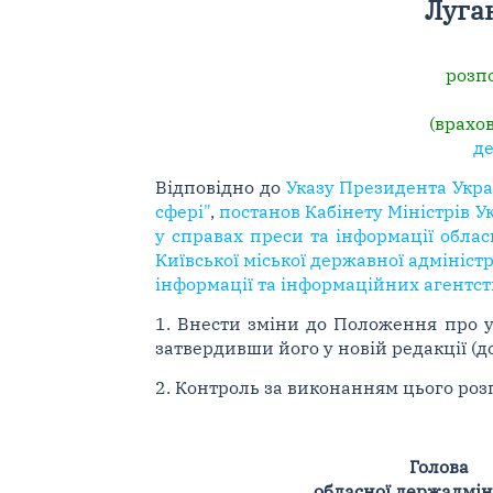
Луга
розпо
(врахо
де
Відповідно до
Указу Президента Укра
сфері"
,
постанов Кабінету Міністрів 
у справах преси та інформації обласн
Київської міської державної адміністр
інформації та інформаційних агентств
1. Внести зміни до Положення про уп
затвердивши його у новій редакції (до
2. Контроль за виконанням цього роз
Голова
обласної держадмін