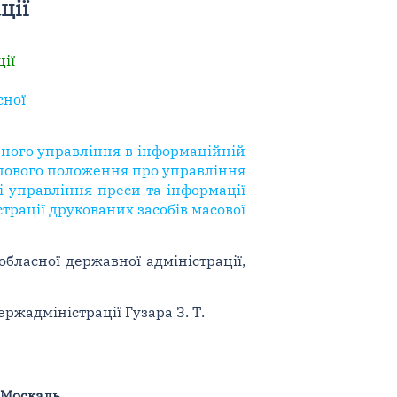
ції
ії
сної
вного управління в інформаційній
Типового положення про управління
 і управління преси та інформації
трації друкованих засобів масової
бласної державної адміністрації,
жадміністрації Гузара З. Т.
. Москаль