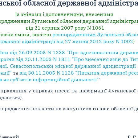
нської обласної державної адміністра
Із змінами і доповненнями, внесеними
рядженням Луганської обласної державної адміністрац
від 21 серпня 2007 року N 1061
вуючи зміни, внесені
розпорядженням Луганської обла
ржавної адміністрації від 27 липня 2012 року N 1002
)
їни від 26.09.2005 N 1338 "Про вдосконалення держа
України від 20.11.2003 N 1811 "Про внесення змін до 
ої, Севастопольської міської державної адміністрації
ації"
та
від 30.11.2005 N 1128 "Питання державної реєс
 як суб'єктів інформаційної діяльності"
:
равління у справах преси та інформації Луганської о
дається).
порядження покласти на заступника голови обласної дер
істрації
Г. Г