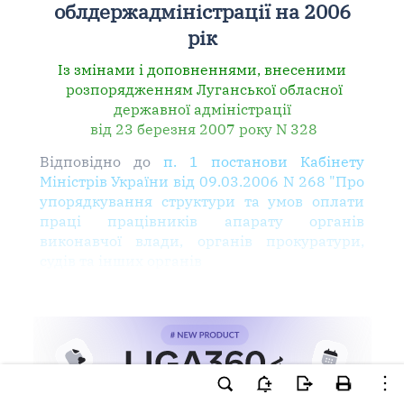
облдержадміністрації на 2006
рік
Із змінами і доповненнями, внесеними
розпорядженням Луганської обласної
державної адміністрації
від 23 березня 2007 року N 328
Відповідно до
п. 1 постанови Кабінету
Міністрів України від 09.03.2006 N 268 "Про
упорядкування структури та умов оплати
праці працівників апарату органів
виконавчої влади, органів прокуратури,
судів та інших органів