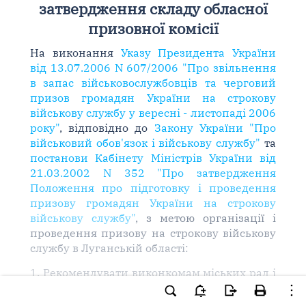
затвердження складу обласної
призовної комісії
На виконання
Указу Президента України
від 13.07.2006 N 607/2006 "Про звільнення
в запас військовослужбовців та черговий
призов громадян України на строкову
військову службу у вересні - листопаді 2006
року"
, відповідно до
Закону України "Про
військовий обов'язок і військову службу"
та
постанови Кабінету Міністрів України від
21.03.2002 N 352 "Про затвердження
Положення про підготовку і проведення
призову громадян України на строкову
військову службу"
, з метою організації і
проведення призову на строкову військову
службу в Луганській області:
1. Рекомендувати виконкомам міських рад і
виконкомам районних у м. Луганську рад,
зобов'язати голів