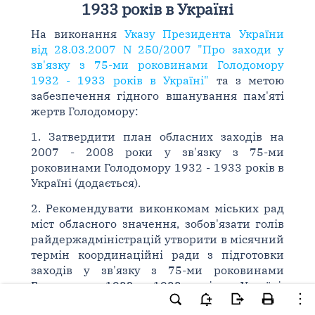
1933 років в Україні
На виконання
Указу Президента України
від 28.03.2007 N 250/2007 "Про заходи у
зв'язку з 75-ми роковинами Голодомору
1932 - 1933 років в Україні"
та з метою
забезпечення гідного вшанування пам'яті
жертв Голодомору:
1. Затвердити план обласних заходів на
2007 - 2008 роки у зв'язку з 75-ми
роковинами Голодомору 1932 - 1933 років в
Україні (додається).
2. Рекомендувати виконкомам міських рад
міст обласного значення, зобов'язати голів
райдержадміністрацій утворити в місячний
термін координаційні ради з підготовки
заходів у зв'язку з 75-ми роковинами
Голодомору 1932 - 1933 років в Україні,
включивши до їх складу представників