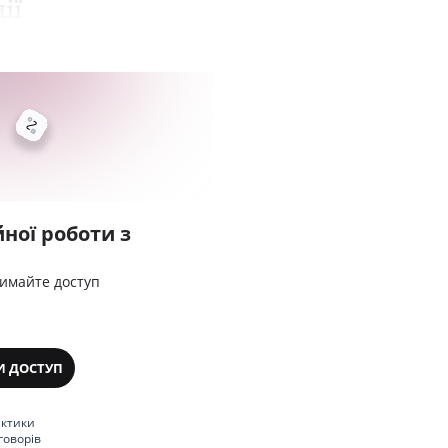
ії
ної роботи з
римайте доступ
И ДОСТУП
актики
говорів