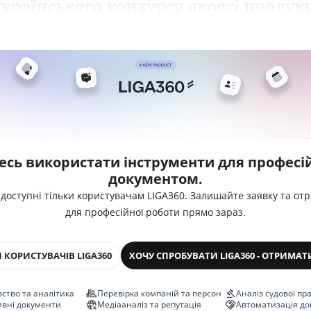
країнського конкурсу якості продукц
есь використати інструменти для професій
документом.
 доступні тільки користувачам LIGA360. Залишайте заявку та от
для професійної роботи прямо зараз.
 КОРИСТУВАЧІВ LIGA360
ХОЧУ СПРОБУВАТИ LIGA360 - ОТРИМАТ
ство та аналітика
Перевірка компаній та персон
Аналіз судової пр
ивні документи
Медіааналіз та репутація
Автоматизація до