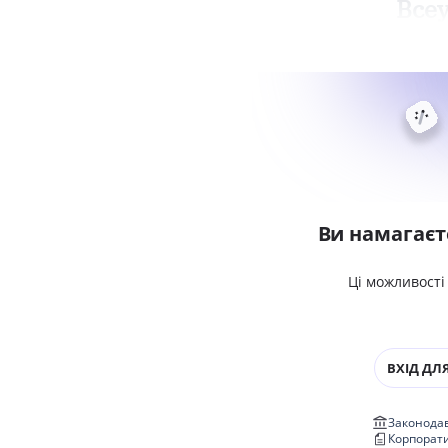
Всеу
Ви намагаєт
Ці можливості
ВХІД ДЛЯ
Законодав
Корпорат