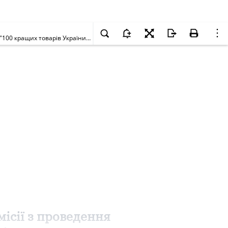
Про внесення змін до складу регіональної конкурсної комісії з проведення Всеукраїнського конкурсу якості продукції (товарів, робіт, послуг) - "100 кращих товарів України" в Луганській області
місії з проведення