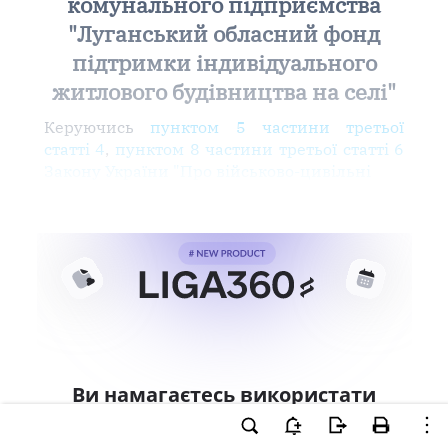
комунального підприємства
"Луганський обласний фонд
підтримки індивідуального
житлового будівництва на селі"
Керуючись
пунктом 5 частини третьої
статті 4
,
пунктом 8 частини третьої статті 6
Закону України "Про військово-цивільні
Ви намагаєтесь використати
інструменти для професійної
роботи з документом.