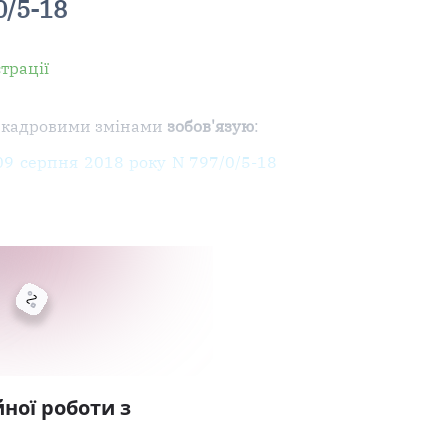
0/5-18
трації
 з кадровими змінами
зобов'язую
:
09 серпня 2018 року N 797/0/5-18
ної роботи з