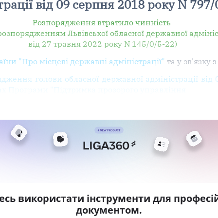
трації від 09 серпня 2018 року N 797/
Розпорядження втратило чинність
 розпорядженням Львівської обласної державної адмініс
від 27 травня 2022 року N 145/0/5-22)
аїни "Про місцеві державні адміністрації"
та у зв'язку
ядження голови обласної державної адміністрації від 
ках Програми "Підтримка прозорого управління
есь використати інструменти для професій
документом.