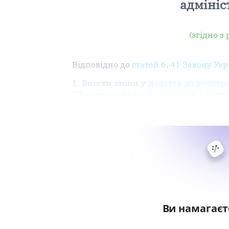
адмініс
(згідно з
Відповідно до
статей 6
,
41 Закону Укр
1. Внести зміни у
додаток до розпор
"Про створення робочої групи в рам
Ви намагаєт