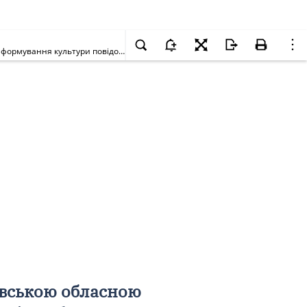
Про затвердження Положення щодо впровадження Львівською обласною державною адміністрацією механізмів заохочення викривачів та формування культури повідомлення про можливі факти корупційних або пов'язаних з корупцією правопорушень, інших порушень Закону України "Про запобігання корупції"
вською обласною