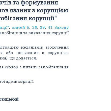
ачів та формування
ов'язаних з корупцією
обігання корупції"
пції"
,
статей 6
,
25
,
39
,
41 Закону
 запобігання та виявлення корупції
трацією механізмів заохочення
х або пов'язаних з корупцією
ня), що додається.
а сектор з питань запобігання та
ї адміністрації.
Козицький