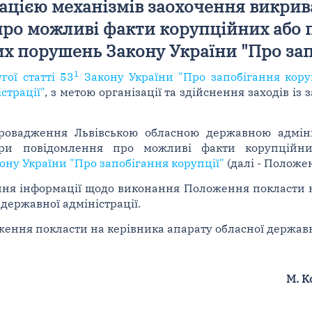
ацією механізмів заохочення викрив
ро можливі факти корупційних або п
х порушень Закону України "Про зап
1
гої статті 53
Закону України "Про запобігання кору
страції"
, з метою організації та здійснення заходів із
овадження Львівською обласною державною адмініс
ури повідомлення про можливі факти корупційни
ону України "Про запобігання корупції"
(далі - Положен
ння інформації щодо виконання Положення покласти н
державної адміністрації.
ення покласти на керівника апарату обласної державно
М. 