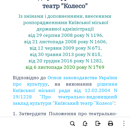
театр "Колесо"
Із змінами і доповненнями, внесеними
розпорядженнями
Київської міської
державної адміністрації
від 29 серпня 2008 року N 1196
,
від 21 листопада 2008 року N 1606
,
від 12 червня 2009 року N 671
,
від 30 травня 2013 року N 815
,
від 20 грудня 2016 року N 1282
,
від 6 листопада 2020 року N 1769
Відповідно до
Основ законодавства України
про культуру
, на виконання
рішення
Київської міської ради від 12.02.2004 N
19/1228 "Про театрально-видовищний
заклад культури "Київський театр "Колесо"
:
1. Затвердити Положення про театрально-
видовищний заклад культури "Київський
театр "Колесо", що додається.