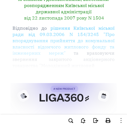
розпорядженням Київської міської
державної адміністрації
від 22 листопада 2007 року N 1504
Відповідно до
рішення Київської міської
ради від 09.03.2006 N 154/3245 "Про
впорядкування прийняття до комунальної
власності відомчого житлового фонду та
інженерних мереж"
та враховуючи
звернення закритого акціонерного
товариства "Молодіжний житловий