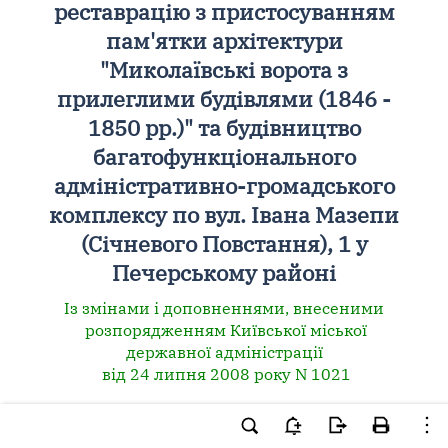
реставрацію з пристосуванням
пам'ятки архітектури
"Миколаївські ворота з
прилеглими будівлями (1846 -
1850 рр.)" та будівництво
багатофункціонального
адміністративно-громадського
комплексу по вул. Івана Мазепи
(Січневого Повстання), 1 у
Печерському районі
Із змінами і доповненнями, внесеними
розпорядженням Київської міської
державної адміністрації
від 24 липня 2008 року N 1021
Відповідно до
законів України "Про місцеве
самоврядування в Україні"
,
"Про