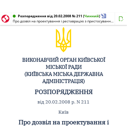
Розпорядження від 20.02.2008 № 211
(
Чинний
)
Про дозвіл на проектування і реставрацію з пристосуванням пам'ятки архітектури "Миколаївські ворота з прилеглими будівлями (1846 - 1850 рр.)" та будівництво багатофункціонального адміністративно-громадського комплексу по вул. Івана Мазепи (Січневого Повстання), 1 у Печерському районі
ВИКОНАВЧИЙ ОРГАН КИЇВСЬКОЇ
МІСЬКОЇ РАДИ
(КИЇВСЬКА МІСЬКА ДЕРЖАВНА
АДМІНІСТРАЦІЯ)
РОЗПОРЯДЖЕННЯ
від 20.02.2008 р. N 211
Київ
Про дозвіл на проектування і