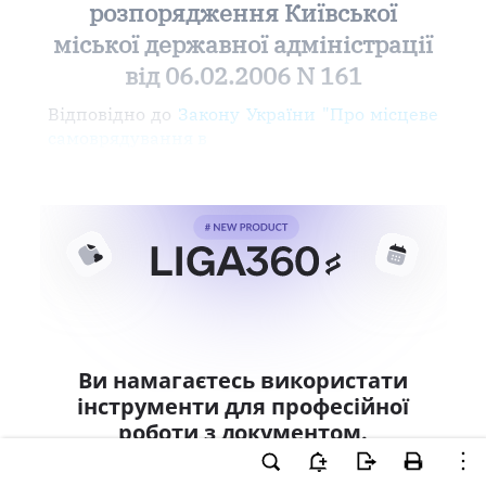
розпорядження Київської
міської державної адміністрації
від 06.02.2006 N 161
Відповідно до
Закону України "Про місцеве
самоврядування в
Ви намагаєтесь використати
інструменти для професійної
роботи з документом.
Ці можливості доступні тільки користувачам
LIGA360. Залишайте заявку та отримайте