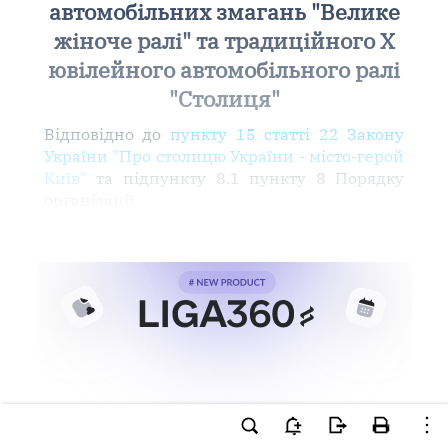
автомобільних змагань "Велике
жіноче ралі" та традиційного X
ювілейного автомобільного ралі
"Столиця"
Відповідно до
пункту 15 статті 22 Закону
України "Про столицю України - місто-герой
Київ"
та підпункту 8.1 пункту 8 Порядку
організації
Ви намагаєтесь використати
інструменти для професійної