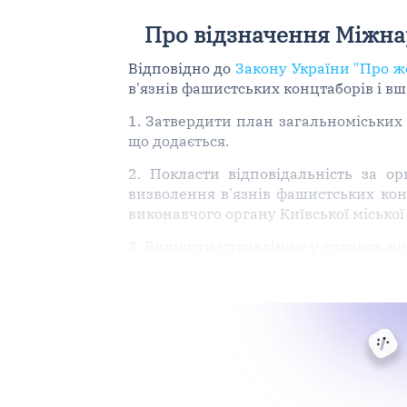
Про відзначення Міжна
Відповідно до
Закону України "Про ж
в'язнів фашистських концтаборів і в
1. Затвердити план загальноміських 
що додається.
2. Покласти відповідальність за о
визволення в'язнів фашистських конц
виконавчого органу Київської міської 
3. Виділити управлінню у справах жіно