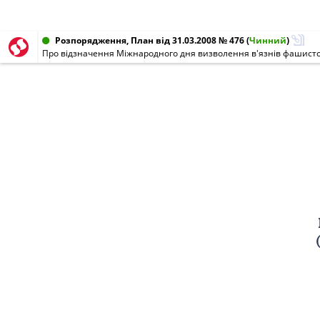
Розпорядження, План від 31.03.2008 № 476
(
Чинний
)
Про відзначення Міжнародного дня визволення в'язнів фашистс