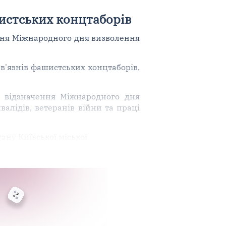
истських концтаборів
ння Міжнародного дня визволення
в'язнів фашистських концтаборів,
із відзначення Міжнародного дня
валідів, ветеранів війни та праці
ану Київської міської