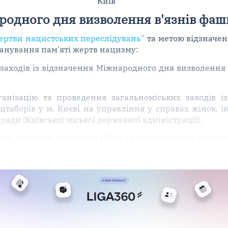
Київ
родного дня визволення в'язнів фаш
ертви нацистських переслідувань"
та метою відзначе
шанування пам'яті жертв нацизму:
заходів із відзначення Міжнародного дня визволення 
рганізацію та проведення загальноміських заходів 
таборів у м. Києві на управління у справах жінок, ін
ради (Київської міської державної адміністрації).
к, інвалідів, ветеранів війни та праці виконавчого орг