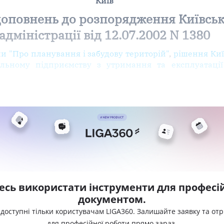
Київ
доповнень до розпорядження Київськ
адміністрації від 12.07.2002 N 1380
ни "Про планування і забудову територій"
,
рішення Київ
льному підприємству з утримання та експлуатації
есь використати інструменти для професій
документом.
 доступні тільки користувачам LIGA360. Залишайте заявку та от
для професійної роботи прямо зараз.