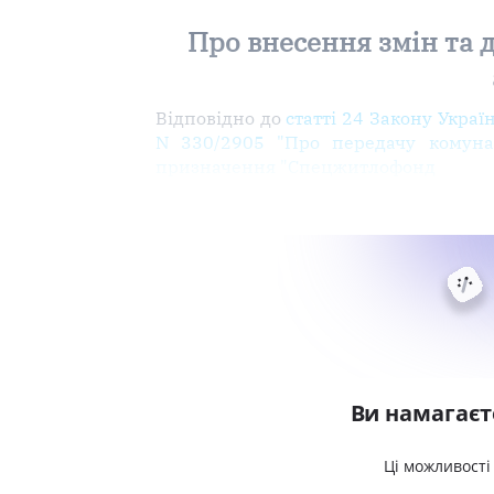
Про внесення змін та 
Відповідно до
статті 24 Закону Украї
N 330/2905 "Про передачу комуна
призначення "Спецжитлофонд
Ви намагаєт
Ці можливості