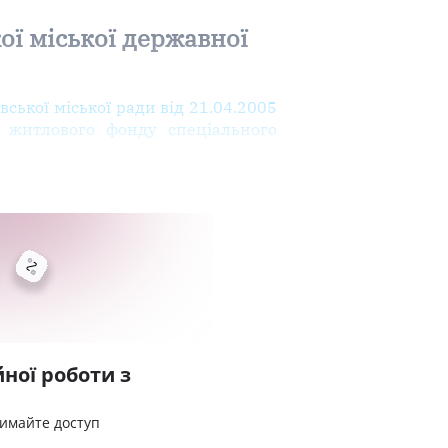
ої міської державної
ської міської ради від 21.04.2005
 житлового фонду спеціального
ної роботи з
римайте доступ