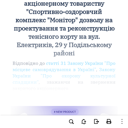
акціонерному товариству
"Спортивно-оздоровчий
комплекс "Монітор" дозволу на
проектування та реконструкцію
тенісного корту на вул.
Електриків, 29 у Подільському
районі
Відповідно до
статті 31 Закону України "Про
місцеве самоврядування в Україні"
,
Закону
України "Про охорону культурної
спадщини"
, зважаючи на звернення
закритого акціонерного