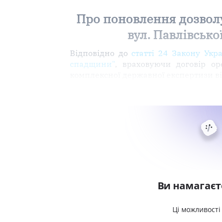
Про поновлення дозволу
вул. Павлівсько
Відповідно до
статті 24 Закону Укр
спадщини"
, враховуючи договір о
комплексної державної експертизи ві
Ви намагаєт
Ці можливості