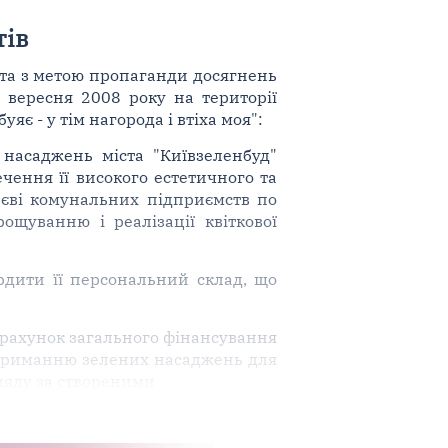
тів
 та з метою пропаганди досягнень
1 вересня 2008 року на території
яє - у тім нагорода і втіха моя":
 насаджень міста "Київзеленбуд"
ечення її високого естетичного та
иєві комунальних підприємств по
ощуванню і реалізації квіткової
ердити її персональний склад, що
 рахунок загального фінансування
утриманню зелених насаджень для
гляду за створеними