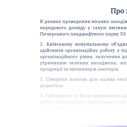
Про 
В рамках проведення міських заходів
передового досвіду у галузі квітни
Печерського ландшафтного парку 53 міс
1. Київському комунальному об'єдн
здійснити організаційну роботу з під
організаційного рівня, залучення д
утриманню зелених насаджень, місь
продукції та квітникарів-аматорів.
2. Створити комісію для оцінки експ
додається.
3. Районним у м. Києві державним ад
робіт з благоустрою відповідних ра
створення на закріплених за ними ді