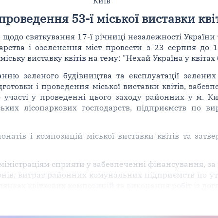
Київ
проведення 53-ї міської виставки кві
 щодо святкування 17-ї річниці незалежності України
карства і озеленення міст провести з 23 серпня до 
ьку виставку квітів на тему: "Нехай Україна у квітах бу
анню зеленого будівництва та експлуатації зелених
готовки і проведення міської виставки квітів, забезп
о участі у проведенні цього заходу районних у м. К
ких лісопаркових господарств, підприємств по вир
онатів і композицій міської виставки квітів та затв
міністраціям сприяти у забезпеченні фінансування, за
йонів, витрат районних комунальних підприємств по 
лянках квіткових композицій та виконання робіт із до