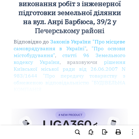
виконання робіт з інженерної
підготовки земельної ділянки
на вул. Анрі Барбюса, 39/2 у
Печерському районі
Відповідно до
Законів України "Про місцеве
самоврядування в Україні"
,
"Про основи
містобудування"
,
статті 96 Земельного
кодексу України
, враховуючи
рішення
Київської міської ради від 26.06.2007 N
983/1644 "Про передачу товариству з
обмеженою відповідальністю "БУДІВЕЛЬНА
КОМПАНІЯ