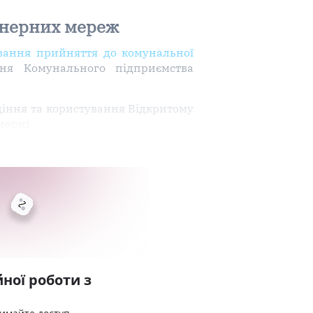
енерних мереж
ування прийняття до комунальної
ня Комунального підприємства
діння та користування Відкритому
нерні
ної роботи з