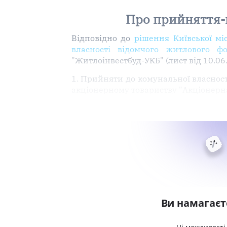
Про прийняття-
Відповідно до
рішення Київської мі
власності відомчого житлового 
"Житлоінвестбуд-УКБ" (лист від 10.06
1. Прийняти до комунальної власност
акціонерному товариству "Акціонерн
Ви намагаєт