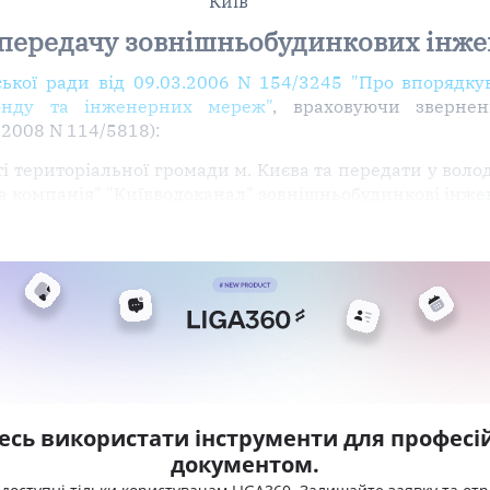
Київ
передачу зовнішньобудинкових інж
ської ради від 09.03.2006 N 154/3245 "Про впорядк
фонду та інженерних мереж"
, враховуючи звернен
.2008 N 114/5818):
і територіальної громади м. Києва та передати у воло
а компанія" "Київводоканал" зовнішньобудинкові інже
есь використати інструменти для професій
документом.