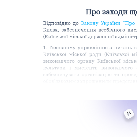
Про заходи щ
Відповідно до
Закону України "Про 
Києва, забезпечення всебічного висв
(Київської міської державної адмініс
1. Головному управлінню з питань вз
Київської міської ради (Київської 
виконавчого органу Київської міськ
культури і мистецтв виконавчого о
забезпечувати організацію та пров
обов'язковим запрошенням представн