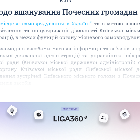
Київ
одо вшанування Почесних громадян 
місцеве самоврядування в Україні"
та з метою вшану
ітлення та популяризації діяльності Київської міськ
трації), в межах функцій органу місцевого самоврядуван
аємодії з засобами масової інформації та зв'язків з 
міської державної адміністрації) та управлінню інф
ої ради (Київської міської державної адміністрації
ргану Київської міської ради (Київської міської д
едення зустрічей Київського міського голови з Поче
иків засобів