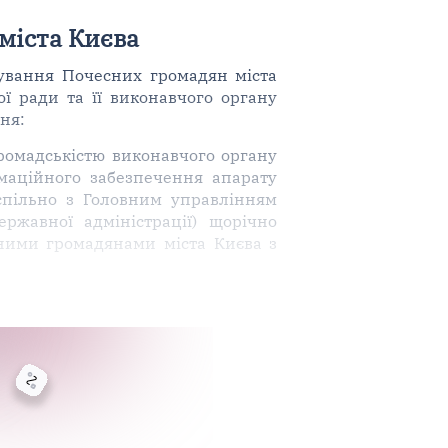
міста Києва
вання Почесних громадян міста
ої ради та її виконавчого органу
ня:
громадськістю виконавчого органу
ормаційного забезпечення апарату
) спільно з Головним управлінням
ержавної адміністрації) щорічно
сними громадянами міста Києва з