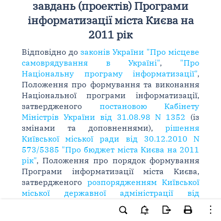
завдань (проектів) Програми
інформатизації міста Києва на
2011 рік
Відповідно до
законів України "Про місцеве
самоврядування в Україні"
,
"Про
Національну програму інформатизації"
,
Положення про формування та виконання
Національної програми інформатизації,
затвердженого
постановою Кабінету
Міністрів України від 31.08.98 N 1352
(із
змінами та доповненнями),
рішення
Київської міської ради від 30.12.2010 N
573/5385 "Про бюджет міста Києва на 2011
рік"
, Положення про порядок формування
Програми інформатизації міста Києва,
затвердженого
розпорядженням Київської
міської державної адміністрації від
29.07.2002 N 1500
, з метою створення
належних умов для економічного та