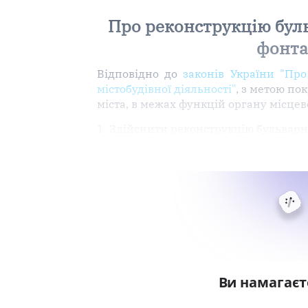
Про реконструкцію бул
фонта
Відповідно до
законів України "Про
містобудівної діяльності"
, з метою по
міста, в межах функцій органу місце
1. Здійснити реконструкцію бульвар
Ви намагаєт