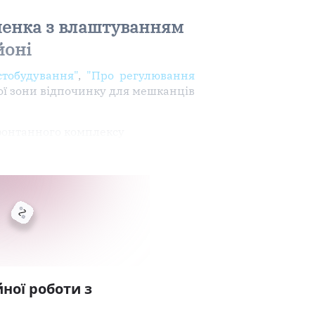
шенка з влаштуванням
йоні
стобудування"
,
"Про регулювання
ної зони відпочинку для мешканців
фонтанного комплексу
ної роботи з