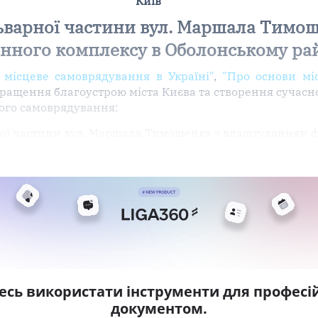
Київ
ьварної частини вул. Маршала Тимо
нного комплексу в Оболонському ра
 місцеве самоврядування в Україні"
,
"Про основи мі
кращення благоустрою міста Києва та створення сучас
вого самоврядування:
ної частини вул. Маршала Тимошенка з влаштуванням 
есь використати інструменти для професій
документом.