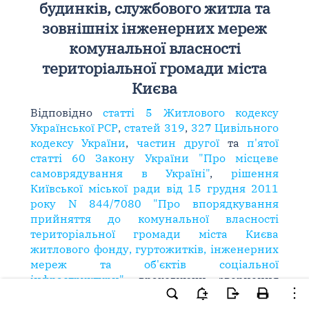
будинків, службового житла та
зовнішніх інженерних мереж
комунальної власності
територіальної громади міста
Києва
Відповідно
статті 5 Житлового кодексу
Української РСР
,
статей 319
,
327 Цивільного
кодексу України
,
частин другої
та
п'ятої
статті 60 Закону України "Про місцеве
самоврядування в Україні"
,
рішення
Київської міської ради від 15 грудня 2011
року N 844/7080 "Про впорядкування
прийняття до комунальної власності
територіальної громади міста Києва
житлового фонду, гуртожитків, інженерних
мереж та об'єктів соціальної
інфраструктури"
, враховуючи звернення
Київської міської клінічної лікарні швидкої