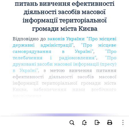
питань вивчення ефективності
діяльності засобів масової
інформації територіальної
громади міста Києва
Відповідно до
законів України "Про місцеві
державні адміністрації"
,
"Про місцеве
самоврядування в Україні"
,
"Про
телебачення і радіомовлення"
,
"Про
друковані засоби масової інформації (пресу)
в Україні"
, з метою вивчення питання
ефективності діяльності засобів масової
інформації територіальної громади міста
Києва, забезпечення ними всебічного
висвітлення