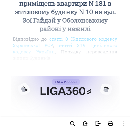
приміщень квартири N 181 в
житловому будинку N 10 на вул.
Зої Гайдай у Оболонському
районі у нежилі
Відповідно до
статті 8 Житлового кодексу
Української РСР
,
статті 319 Цивільного
кодексу України
, Порядку переведення
жилих будинків
Ви намагаєтесь використати
інструменти для професійної