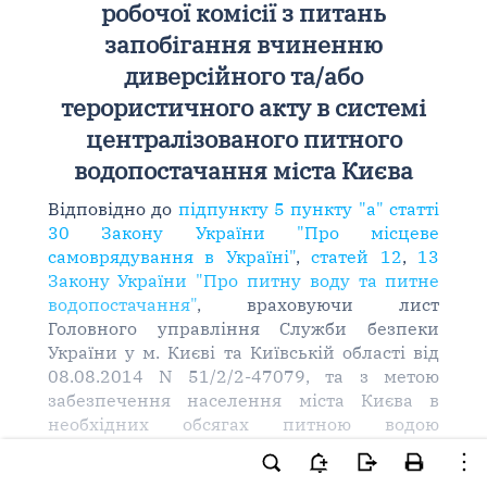
робочої комісії з питань
запобігання вчиненню
диверсійного та/або
терористичного акту в системі
централізованого питного
водопостачання міста Києва
Відповідно до
підпункту 5 пункту "а" статті
30 Закону України "Про місцеве
самоврядування в Україні"
,
статей 12
,
13
Закону України "Про питну воду та питне
водопостачання"
, враховуючи лист
Головного управління Служби безпеки
України у м. Києві та Київській області від
08.08.2014 N 51/2/2-47079, та з метою
забезпечення населення міста Києва в
необхідних обсягах питною водою
нормативної якості: