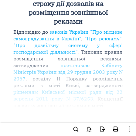
строку дії дозволів на
розміщення зовнішньої
реклами
Відповідно до
законів України "Про місцеве
самоврядування в Україні"
,
"Про рекламу"
,
"Про дозвільну систему у сфері
господарської діяльності"
, Типових правил
розміщення зовнішньої реклами,
затверджених
постановою Кабінету
Міністрів України від 29 грудня 2003 року N
2067
, розділу II Порядку розміщення
реклами в місті Києві, затвердженого
рішенням Київської міської ради від 22
вересня 2011 року N 37/6253
, Концепції
розвитку зовнішньої реклами в місті