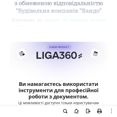
з обмеженою відповідальністю
"Будівельна компанія "Вандо"
Відповідно до
пункту 42 частини третьої
статті
Ви намагаєтесь використати
інструменти для професійної
роботи з документом.
Ці можливості доступні тільки користувачам
LIGA360. Залишайте заявку та отримайте
доступ для професійної роботи прямо зараз.