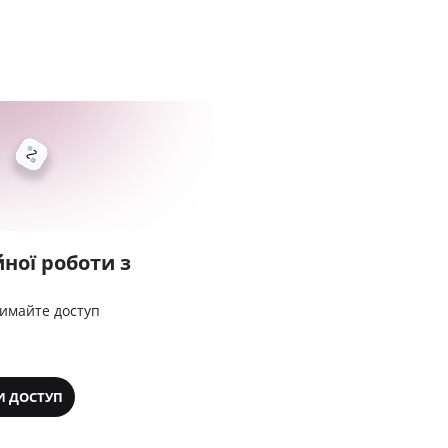
ної роботи з
римайте доступ
И ДОСТУП