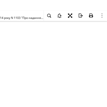
Про внесення змін до розпорядження виконавчого органу Київської міської ради (Київської міської державної адміністрації) від 07 жовтня 2014 року N 1103 "Про надання дозволів на право користування пільгами з оподаткування підприємствам та організаціям громадських організацій інвалідів"