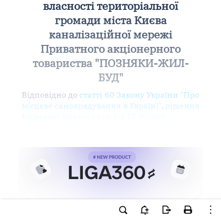
власності територіальної
громади міста Києва
каналізаційної мережі
Приватного акціонерного
товариства "ПОЗНЯКИ-ЖИЛ-
БУД"
Відповідно до
статті 60 Закону України "Про
місцеве самоврядування в Україні"
,
рішення
Київської міської ради від 15 грудня