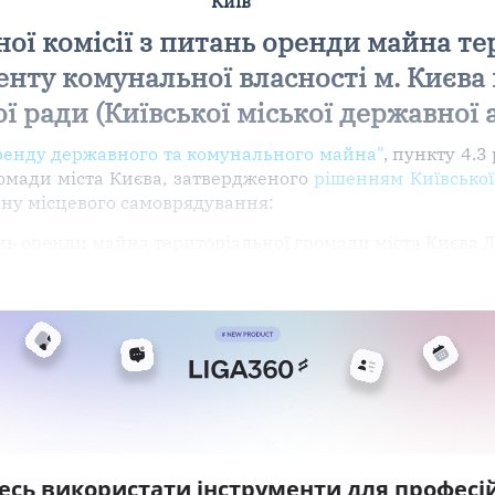
Київ
ої комісії з питань оренди майна т
енту комунальної власності м. Києва
ої ради (Київської міської державної 
ренду державного та комунального майна"
, пункту 4.3
омади міста Києва, затвердженого
рішенням Київської
ану місцевого самоврядування:
ань оренди майна територіальної громади міста Києва
есь використати інструменти для професій