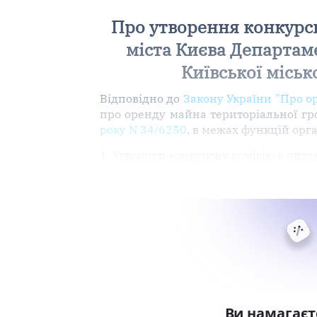
Про утворення конкурсн
міста Києва Департам
Київської міськ
Відповідно до
Закону України "Про о
про оренду майна територіальної гр
року N 34/6250
, в межах функцій орг
1. Утворити конкурсну комісію з пит
Ви намагаєт