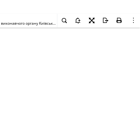
Про утворення конкурсної комісії з питань оренди майна територіальної громади міста Києва Департаменту комунальної власності м. Києва виконавчого органу Київської міської ради (Київської міської державної адміністрації)