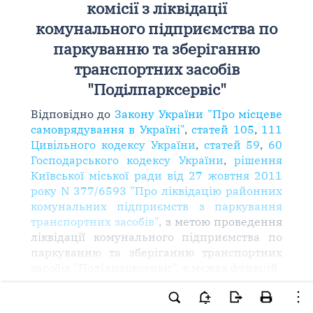
комісії з ліквідації
комунального підприємства по
паркуванню та зберіганню
транспортних засобів
"Поділпарксервіс"
Відповідно до
Закону України "Про місцеве
самоврядування в Україні"
,
статей 105
,
111
Цивільного кодексу України
,
статей 59
,
60
Господарського кодексу України
,
рішення
Київської міської ради від 27 жовтня 2011
року N 377/6593 "Про ліквідацію районних
комунальних підприємств з паркування
транспортних засобів"
, з метою проведення
ліквідації комунального підприємства по
паркуванню та зберіганню транспортних
засобів "Поділпарксервіс", в межах функцій