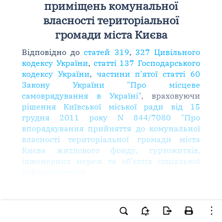
приміщень комунальної
власності територіальної
громади міста Києва
Відповідно до
статей 319
,
327 Цивільного
кодексу України
,
статті 137 Господарського
кодексу України
,
частини п'ятої статті 60
Закону України "Про місцеве
самоврядування в Україні"
, враховуючи
рішення Київської міської ради від 15
грудня 2011 року N 844/7080 "Про
впорядкування прийняття до комунальної
власності територіальної громади міста
Києва житлового фонду, гуртожитків,
інженерних мереж та об'єктів соціальної
інфраструктури