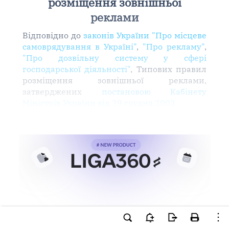
розміщення зовнішньої
реклами
Відповідно до
законів України "Про місцеве
самоврядування в Україні"
,
"Про рекламу"
,
"Про дозвільну систему у сфері
господарської діяльності"
, Типових правил
розміщення зовнішньої реклами,
затверджених
постановою Кабінету
Міністрів України від 29 грудня 2003
Ви намагаєтесь використати