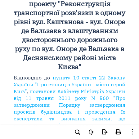
проекту "Реконструкція
транспортної розв'язки в одному
рівні вул. Каштанова - вул. Оноре
де Бальзака з влаштуванням
двостороннього дорожнього
руху по вул. Оноре де Бальзака в
Деснянському районі міста
Києва"
Відповідно до
пункту 10 статті 22 Закону
України "Про столицю України - місто-герой
Київ"
,
постанови Кабінету Міністрів України
від 11 травня 2011 року N 560 "Про
затвердження Порядку затвердження
проектів будівництва і проведення їх
експертизи та визнання такими, що
втратили чинність, деяких постанов
Кабінету Міністрів України"
: