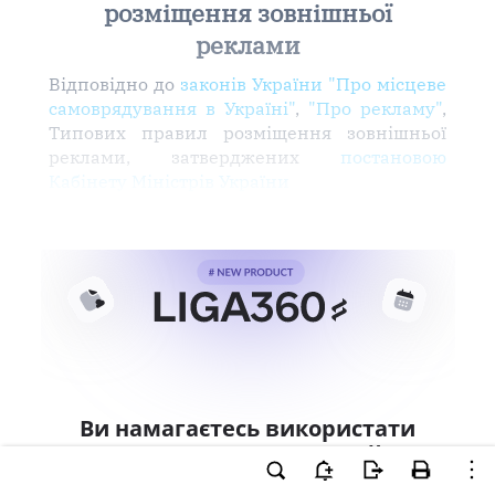
розміщення зовнішньої
реклами
Відповідно до
законів України "Про місцеве
самоврядування в Україні"
,
"Про рекламу"
,
Типових правил розміщення зовнішньої
реклами, затверджених
постановою
Кабінету Міністрів України
Ви намагаєтесь використати
інструменти для професійної
роботи з документом.