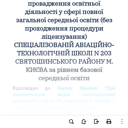
провадження освітньої
діяльності у сфері повної
загальної середньої освіти (без
проходження процедури
ліцензування)
СПЕЦІАЛІЗОВАНІЙ АВІАЦІЙНО-
ТЕХНОЛОГІЧНІЙ ШКОЛІ N 203
СВЯТОШИНСЬКОГО РАЙОНУ М.
КИЄВА за рівнем базової
середньої освіти
Відповідно до
Закону України "Про
ліцензування видів господарської
діяльності"
,
статті 43
,
підпункту 6 пункту 3
розділу XII "Прикінцеві та перехідні