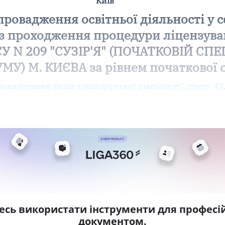
Київ
провадження освітньої діяльності у с
без проходження процедури ліцензу
N 209 "СУЗІР'Я" (ПОЧАТКОВІЙ СПЕ
МУ) М. КИЄВА за рівнем початкової 
іцензування видів господарської діяльності"
,
статті 43
есь використати інструменти для професій
документом.