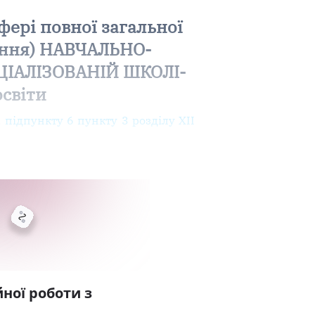
фері повної загальної
вання) НАВЧАЛЬНО-
ЦІАЛІЗОВАНІЙ ШКОЛІ-
освіти
,
підпункту 6 пункту 3 розділу XII
ної роботи з