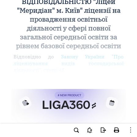
ВІДПОВІДАЛЬНІСТЮ "Ліцей
"Меридіан" м. Київ" ліцензії на
провадження освітньої
діяльності у сфері повної
загальної середньої освіти за
рівнем базової середньої освіти
Відповідно до
Закону України "Про
ліцензування видів господарської
діяльності"
,
статті 45