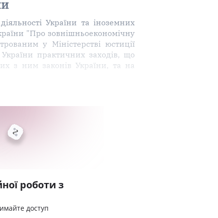
ни
діяльності України та іноземних
України "Про зовнішньоекономічну
строваним у Міністерстві юстиції
 України практичних заходів, що
их з ним законів України, та на
ної роботи з
римайте доступ