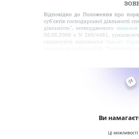
зов
Відповідно до Положення про поряд
суб'єктів господарської діяльності 
діяльність", затвердженого
наказом
05.05.2000 з N 260/4481, ураховуюч
гарантують виконання
Закону Укра
підставі матеріалів ТОВ "Домотехник
Ви намагаєт
Ці можливості