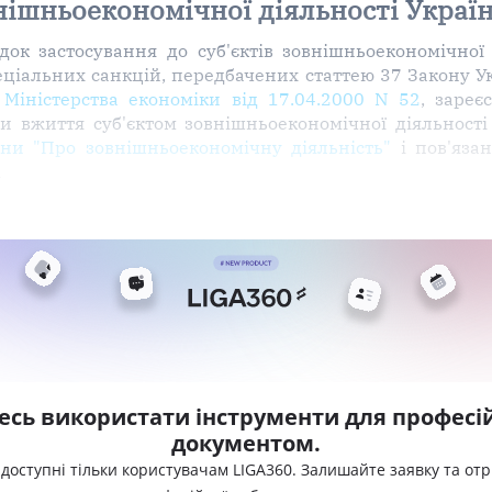
нішньоекономічної діяльності Украї
ок застосування до суб'єктів зовнішньоекономічної 
спеціальних санкцій, передбачених статтею 37 Закону 
 Міністерства економіки від 17.04.2000 N 52
, зареє
и вжиття суб'єктом зовнішньоекономічної діяльності
їни "Про зовнішньоекономічну діяльність"
і пов'язан
а
есь використати інструменти для професій
документом.
 доступні тільки користувачам LIGA360. Залишайте заявку та от